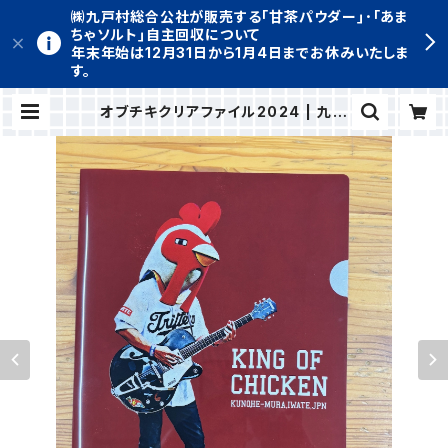
㈱九戸村総合公社が販売する｢甘茶パウダー｣･｢あま
ちゃソルト｣自主回収について
年末年始は12月31日から1月4日までお休みいたしま
す。
オブチキクリアファイル2024 | 九戸
村 特産品通販サイト きゅーと便