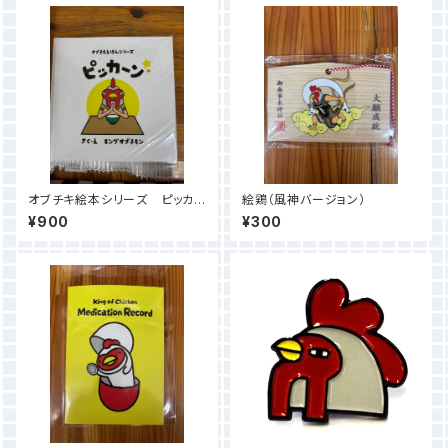
オブチキ絵本シリーズ ピッカ
絵鶏（風神バージョン）
ーン✩
¥900
¥300