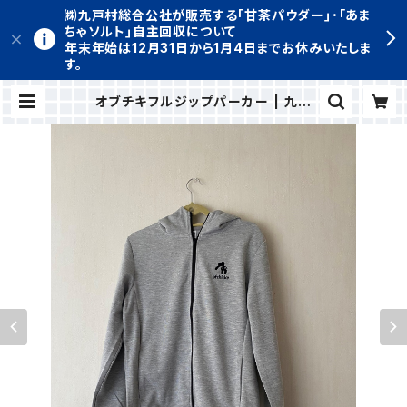
㈱九戸村総合公社が販売する｢甘茶パウダー｣･｢あま
ちゃソルト｣自主回収について
年末年始は12月31日から1月4日までお休みいたしま
す。
オブチキフルジップパーカー | 九戸
村 特産品通販サイト きゅーと便