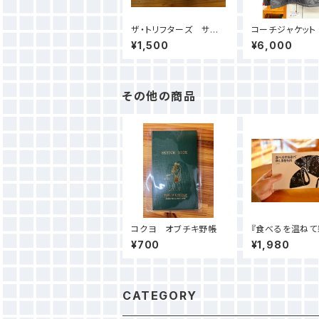
ザ・トリフターズ サー
コーチジャケット
ドアルバム「村と生きる
¥1,500
¥6,000
参鶏」
その他の商品
コクヨ オブチキ野帳
『食べるを温ねて
を知る』
¥700
¥1,980
CATEGORY