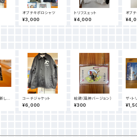
オブチキポロシャツ
トリフスェット
オブチ
カー
¥3,000
¥4,000
¥4,
新しき
コーチジャケット
絵鶏（風神バージョン）
ザ・ト
ドアル
¥6,000
¥300
¥1,5
参鶏」