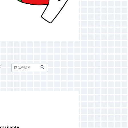
ジ
available