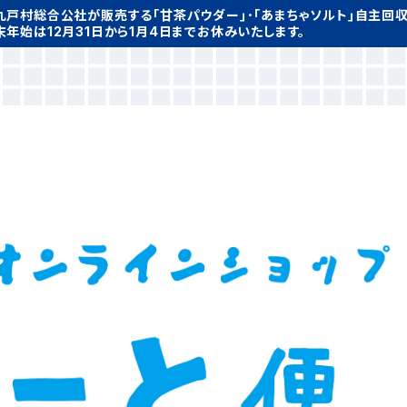
九戸村総合公社が販売する｢甘茶パウダー｣･｢あまちゃソルト｣自主回
末年始は12月31日から1月4日までお休みいたします。