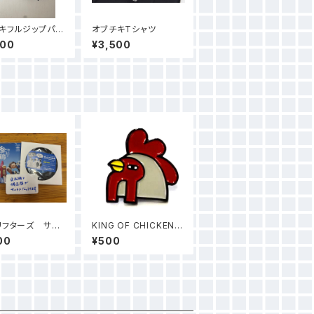
キフルジップパー
オブチキTシャツ
000
¥3,500
リフターズ サー
KING OF CHICKEN P
バム「村と生きる
INS
00
¥500