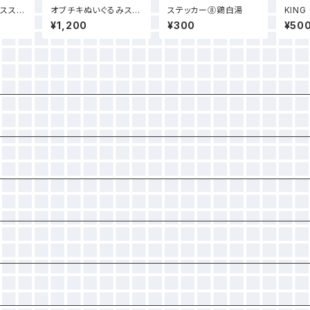
スステ
オブチキぬいぐるみスト
ステッカー⑧鶏白湯
KING
ラップ
INS
¥1,200
¥300
¥50