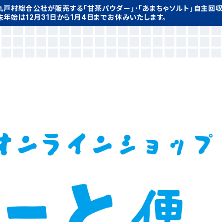
九戸村総合公社が販売する｢甘茶パウダー｣･｢あまちゃソルト｣自主回
末年始は12月31日から1月4日までお休みいたします。