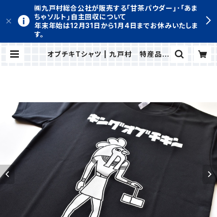
㈱九戸村総合公社が販売する｢甘茶パウダー｣･｢あま
ちゃソルト｣自主回収について
年末年始は12月31日から1月4日までお休みいたしま
す。
オブチキTシャツ | 九戸村 特産品通
販サイト きゅーと便