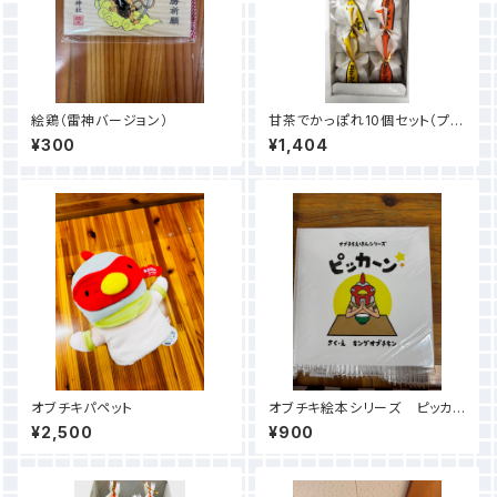
絵鶏（雷神バージョン）
甘茶でかっぽれ10個セット（プレ
ーン・みそチーズ）各５個入り
¥300
¥1,404
オブチキパペット
オブチキ絵本シリーズ ピッカ
ーン✩
¥2,500
¥900