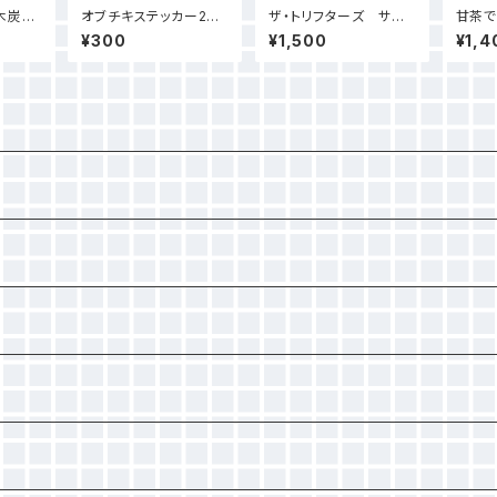
炭15
オブチキステッカー202
ザ・トリフターズ サー
甘茶で
ト）
5
ドアルバム「村と生きる
ット（
¥300
¥1,500
¥1,4
参鶏」
ズ）各