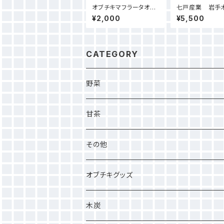
オブチキマフラータオル
七戸産業 岩手木
2（今治タオル）
キロ（30ｃｍカッ
¥2,000
¥5,500
CATEGORY
野菜
甘茶
その他
オブチキグッズ
木炭